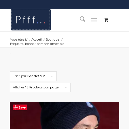
Vous êtes ici :
Accueil
/
Boutique
/
Etiquette: bonnet pompon amovible
.
Trier par
Par défaut
Afficher
15 Produits par page
Save