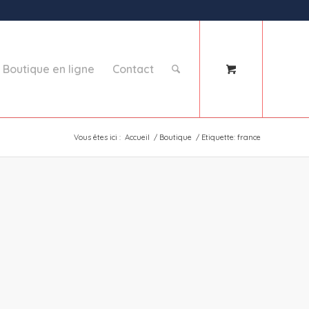
Boutique en ligne
Contact
Vous êtes ici :
Accueil
/
Boutique
/
Etiquette: france