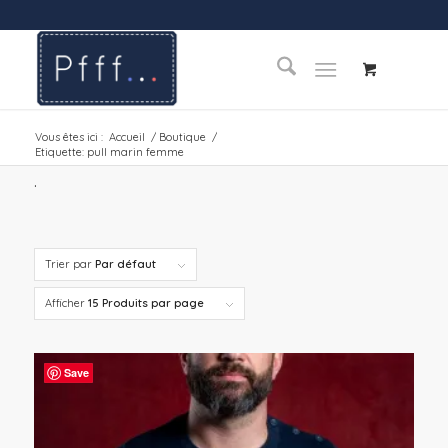
Vous êtes ici :
Accueil
/
Boutique
/
Etiquette: pull marin femme
.
Trier par
Par défaut
Afficher
15 Produits par page
Save