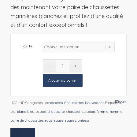
dès maintenant votre paire de chaussettes
marinières blanches et profitez d’une qualité
et d’un confort exceptionnels !
Taille
Ajouter au panier
Effacer
UGS :
ND
Catégories :
Accessoires
,
Chaussettes
,
Nouveautés
Étiquettes :
bio
,
blanc
,
bleu
,
casual
,
chaussette
,
chaussettes
,
coton
,
femme
,
homme
,
paire de chaussettes
,
rayé
,
rayée
,
rayées
,
unisexe