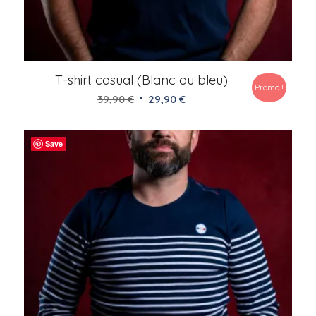
T-shirt casual (Blanc ou bleu)
Promo !
Le
Le
39,90
€
29,90
€
prix
prix
initial
actuel
Save
était :
est :
39,90 €.
29,90 €.