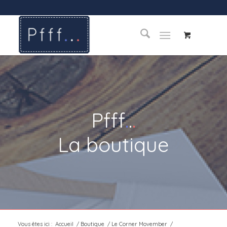
Pfff
.
.
.
La boutique
Vous êtes ici :
Accueil
/
Boutique
/
Le Corner Movember
/