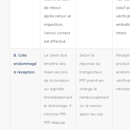
de retour.
(sauf p
Après retour et
vérifica
inspection,
emball
l’envoi correct
intact.
est effectué.
B. Colis
Le client doit
Selon la
Récept
endommagé
émettre des
réponse du
produit
à réception
réserves lors
transporteur,
endom
de la livraison
Pfff prend en
vérifica
ou signaler
charge le
nécessa
immédiatement
remboursement
le dommage. Il
ou le renvoi
informe Pfff.
selon les cas.
Pfff dépose