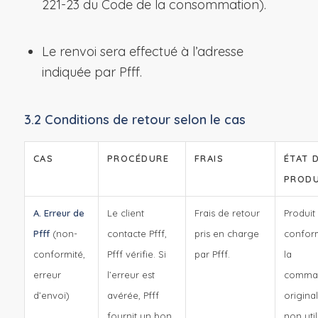
221-23 du Code de la consommation).
Le renvoi sera effectué à l’adresse
indiquée par Pfff.
3.2 Conditions de retour selon le cas
CAS
PROCÉDURE
FRAIS
ÉTAT 
PRODU
A. Erreur de
Le client
Frais de retour
Produit
Pfff
(non-
contacte Pfff,
pris en charge
confor
conformité,
Pfff vérifie. Si
par Pfff.
la
erreur
l’erreur est
comma
d’envoi)
avérée, Pfff
original
fournit un bon
non util