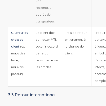
une
réclamation
auprès du
transporteur.
C. Erreur ou
Le client doit
Frais de retour
Produit
choix du
contacter Pfff,
entièrement à
porté/ut
client
(ex :
obtenir accord
la charge du
étiquett
mauvaise
de retour,
client.
emball
taille,
renvoyer le ou
d’origi
mauvais
les articles.
intacts,
produit)
accesso
complet
3.3 Retour international