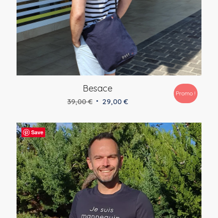
Besace
Promo !
Le
Le
39,00
€
29,00
€
prix
prix
initial
actuel
Save
était :
est :
39,00 €.
29,00 €.