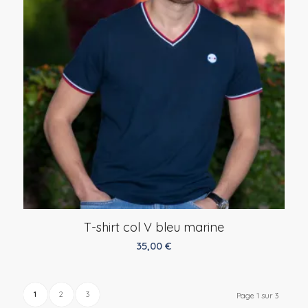
T-shirt col V bleu marine
35,00
€
1
2
3
Page 1 sur 3