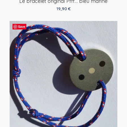
Le bracelet original Pfff… bleu marine
19,90
€
Save