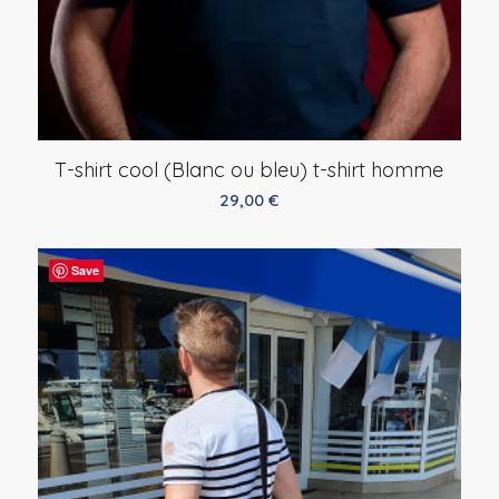
T-shirt cool (Blanc ou bleu) t-shirt homme
29,00
€
Save