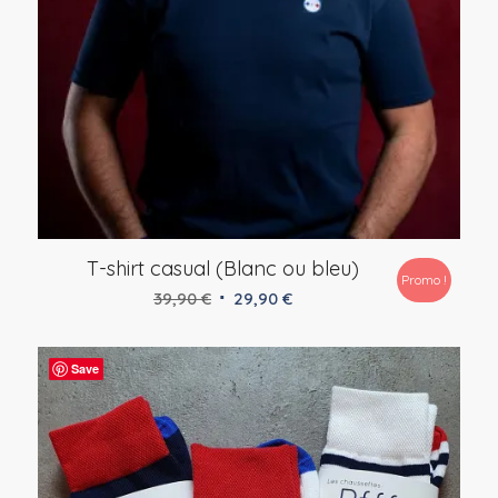
T-shirt casual (Blanc ou bleu)
Promo !
Le
Le
39,90
€
29,90
€
prix
prix
initial
actuel
Save
était :
est :
39,90 €.
29,90 €.