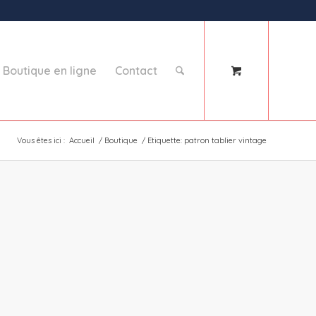
Boutique en ligne
Contact
Vous êtes ici :
Accueil
/
Boutique
/
Etiquette: patron tablier vintage