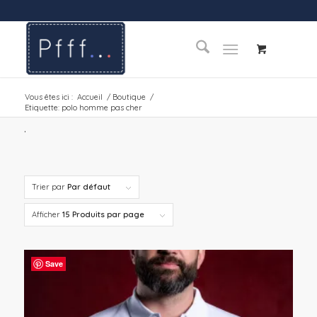
Vous êtes ici :
Accueil
/
Boutique
/
Etiquette: polo homme pas cher
.
Trier par
Par défaut
Afficher
15 Produits par page
Save