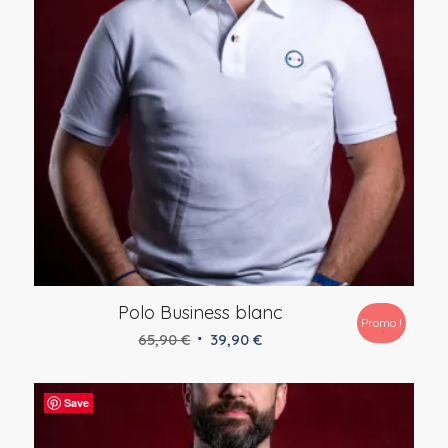
Polo Business blanc
Promo !
Le
Le
65,90
€
39,90
€
prix
prix
initial
actuel
Save
était :
est :
65,90 €.
39,90 €.