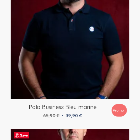
Polo Business Bleu marine
Promo !
Le
Le
65,90
€
39,90
€
prix
prix
initial
actuel
Save
était :
est :